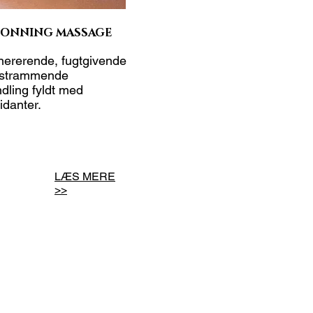
ONNING MASSAGE
ererende, fugtgivende
pstrammende
dling fyldt med
xidanter.
LÆS MERE
>>