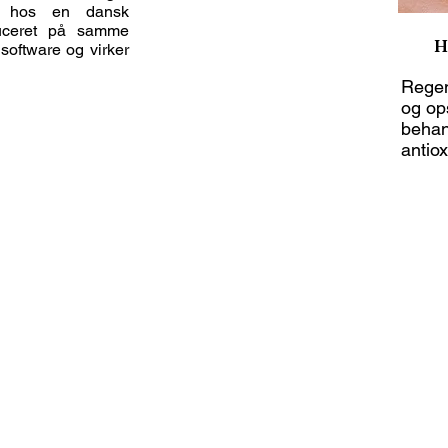
t hos en dansk
duceret på samme
H
software og virker
Regen
og o
behan
antio