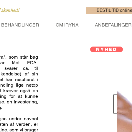
l skønhed!
BESTIL TID onlin
BEHANDLINGER
OM IRYNA
ANBEFALINGER
NYHED
ra", som står bag
 har fået FDA-
 svarer ca. til
kendelse) af sin
t har resulteret i
andling lige netop
t kræver også en
ring for at kunne
, en investering,
g.
es under navnet
sten af verden, er
ne, som vi bruger