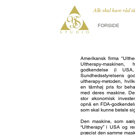
Alle skal have råd ti
FORSIDE
Amerikansk firma "Ulthe
Ultherapy-maskinen,
godkendelse (i USA,
Sundhedsstyrelsens god
ultherapy-metoden, hvilke
en tårnhøj pris for beh
med deres maskine. De
stor økonomisk investe
opnå en FDA-godkendelse
som skal kunne betale si
Den maskine, som sælg
“Ultherapy” i USA og re
præcist den samme maski