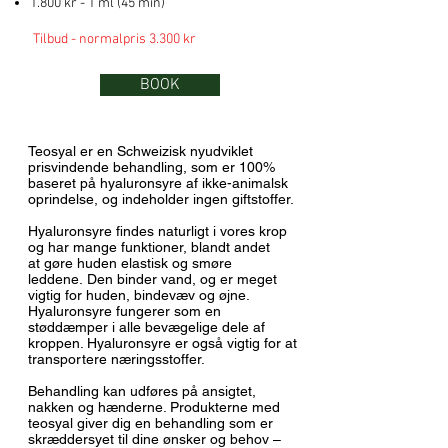
1.800 kr - 1 ml (45 min)
Tilbud - normalpris 3.300 kr
BOOK
Teosyal er en Schweizisk nyudviklet
prisvindende behandling, som er 100%
baseret på hyaluronsyre af ikke-animalsk
oprindelse, og indeholder ingen giftstoffer.
Hyaluronsyre findes naturligt i vores krop
og har mange funktioner, blandt andet
at gøre huden elastisk og smøre
leddene. Den binder vand, og er meget
vigtig for huden, bindevæv og øjne.
Hyaluronsyre fungerer som en
støddæmper i alle bevægelige dele af
kroppen. Hyaluronsyre er også vigtig for at
transportere næringsstoffer.
Behandling kan udføres på ansigtet,
nakken og hænderne. Produkterne med
teosyal giver dig en behandling som er
skræddersyet til dine ønsker og behov –