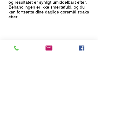
og resultatet er synligt umiddelbart efter.
Behandlingen er ikke smertefuld, og du
kan fortsætte dine daglige gøremål straks
efter.
KLINIKKEN
Larsbjørnsstræde 11
1454 København K